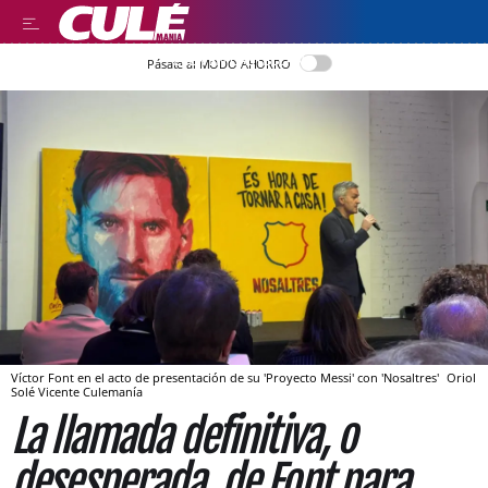
LEER EN CASTELLANO
Pásate al MODO AHORRO
Víctor Font en el acto de presentación de su 'Proyecto Messi' con 'Nosaltres'
Oriol
Solé Vicente
Culemanía
La llamada definitiva, o
desesperada, de Font para