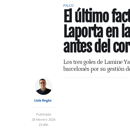
PALCO
El último fac
Laporta en l
antes del cor
Los tres goles de Lamine Yam
barcelonés por su gestión de
Lluís Regàs
Publicada
28 febrero 2026
23:49h