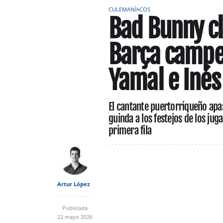
CULEMANÍACOS
Bad Bunny cl
Barça campe
Yamal e Inés
El cantante puertorriqueño apas
guinda a los festejos de los ju
primera fila
Artur López
Publicada
22 mayo 2026