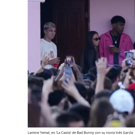
Lamine Yamal, en 'La Casita' de Bad Bunny con su novia Inés García