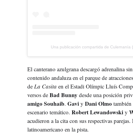
Una publicación compartida de Culemanía
El canterano azulgrana descargó adrenalina sin
contenido andaluza en el parque de atracciones,
de
La Casita
en el Estadi Olímpic Lluís Compa
Bad Bunny
versos de
desde una posición priv
amigo Souhaib
Gavi
Dani Olmo
.
y
también 
Robert Lewandowski
W
escenario temático.
y
acudieron a la cita con sus respectivas parejas.
latinoamericano en la pista.