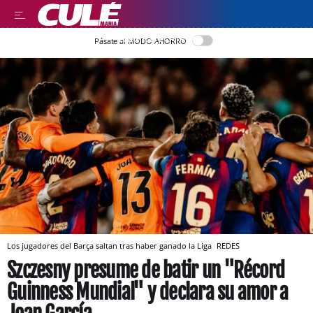
LLEGIR EN CATALÀ
Pásate al MODO AHORRO
Los jugadores del Barça saltan tras haber ganado la Liga
REDES
Szczesny presume de batir un "Récord
Guinness Mundial" y declara su amor a