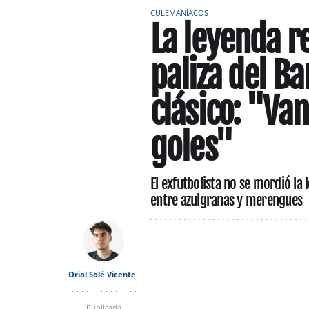
CULEMANÍACOS
La leyenda r
paliza del Ba
clásico: "Va
goles"
El exfutbolista no se mordió la 
entre azulgranas y merengues
Oriol Solé Vicente
Publicada