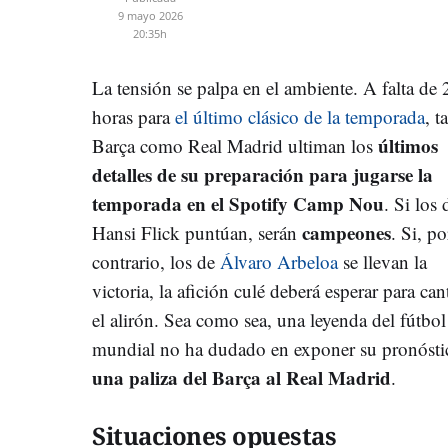
9 mayo 2026
20:35h
La tensión se palpa en el ambiente. A falta de 
horas para
el último clásico de la temporada
, t
últimos
Barça como Real Madrid ultiman los
detalles de su preparación para jugarse la
temporada en el Spotify Camp Nou
. Si los 
campeones
Hansi Flick puntúan, serán
. Si, po
contrario, los de
Álvaro Arbeloa
se llevan la
victoria, la afición culé deberá esperar para can
el alirón. Sea como sea, una leyenda del fútbol
mundial no ha dudado en exponer su pronósti
una paliza del Barça al Real Madrid
.
Situaciones opuestas