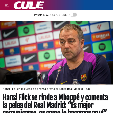
LLEGIR EN CATALÀ
Pásate al MODO AHORRO
Hansi Flick en la rueda de prensa previa al Barça-Real Madrid
FCB
Hansi Flick se rinde a Mbappé y comenta
la pelea del Real Madrid: “Es mejor