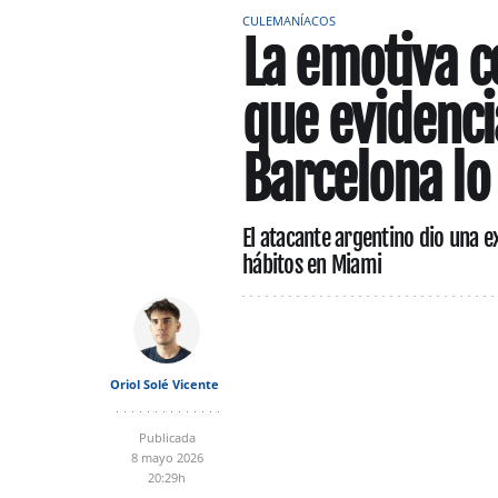
CULEMANÍACOS
La emotiva c
que evidenci
Barcelona lo
El atacante argentino dio una 
hábitos en Miami
Oriol Solé Vicente
Publicada
8 mayo 2026
20:29h