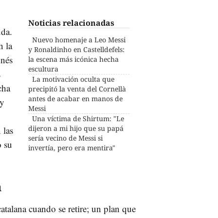
Noticias relacionadas
uda.
Nuevo homenaje a Leo Messi
n la
y Ronaldinho en Castelldefels:
onés
la escena más icónica hecha
escultura
s
La motivación oculta que
cha
precipitó la venta del Cornellà
antes de acabar en manos de
 y
Messi
Una víctima de Shirtum: "Le
dijeron a mi hijo que su papá
 las
sería vecino de Messi si
o su
invertía, pero era mentira"
a
catalana cuando se retire; un plan que