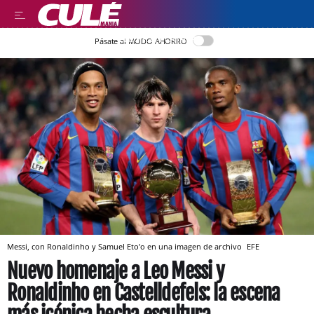
LLEGIR EN CATALÀ
Pásate al MODO AHORRO
Messi, con Ronaldinho y Samuel Eto'o en una imagen de archivo
EFE
Nuevo homenaje a Leo Messi y
Ronaldinho en Castelldefels: la escena