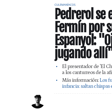
CULEMANÍACOS
Pedrerol se 
Fermín por s
Espanyol: "O
jugando allí
El presentador de 'El Chi
a los canturreos de la a
Más información:
Los fu
infancia: saltan chispas 