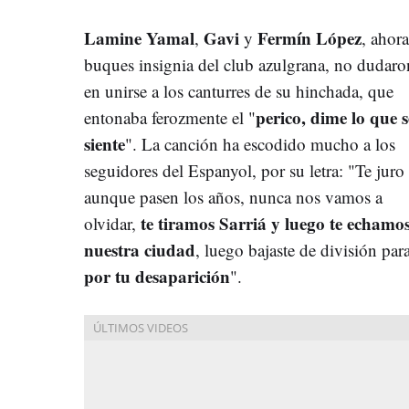
L
amine
Yamal
Gavi
Fermín López
,
y
, ahora
buques insignia del club azulgrana, no dudaro
en unirse a los canturres de su hinchada, que
perico, dime lo que s
entonaba ferozmente el "
siente
". La canción ha escodido mucho a los
seguidores del Espanyol, por su letra: "Te juro
aunque pasen los años, nunca nos vamos a
te tiramos Sarriá y luego te echamo
olvidar,
nuestra ciudad
, luego bajaste de división pa
por tu desaparición
".