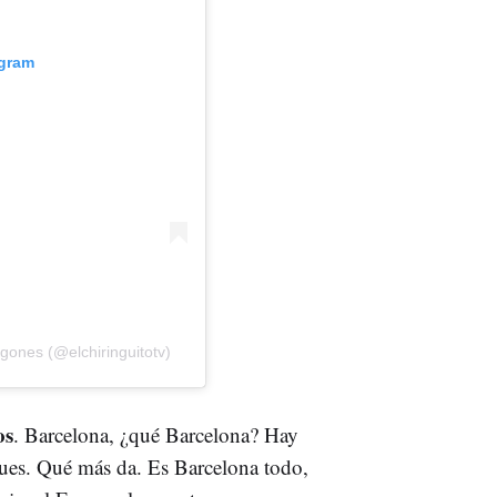
agram
gones (@elchiringuitotv)
os
. Barcelona, ¿qué Barcelona? Hay
gues. Qué más da. Es Barcelona todo,