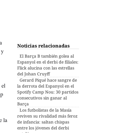
a
Noticias relacionadas
y
El Barça B también golea al
Espanyol en el derbi de filiales:
Flick alucina con las estrellas
del Johan Cruyff
Gerard Piqué hace sangre de
 el
la derrota del Espanyol en el
Spotify Camp Nou: 30 partidos
mp
consecutivos sin ganar al
Barça
Los futbolistas de la Masía
y
reviven su rivalidad más feroz
e la
de infancia: saltan chispas
entre los jóvenes del derbi