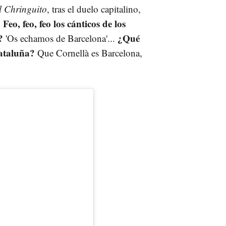
l Chringuito
, tras el duelo capitalino,
Feo, feo, feo los cánticos de los
.
o?
¿Qué
'Os echamos de Barcelona'...
Cataluña?
Que Cornellà es Barcelona,