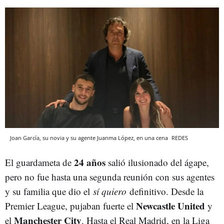
Joan García, su novia y su agente Juanma López, en una cena
REDES
24 años
El guardameta de
salió ilusionado del ágape,
pero no fue hasta una segunda reunión con sus agentes
y su familia que dio el
sí quiero
definitivo. Desde la
Newcastle United
Premier League, pujaban fuerte el
y
Manchester City
el
. Hasta el Real Madrid, en la Liga