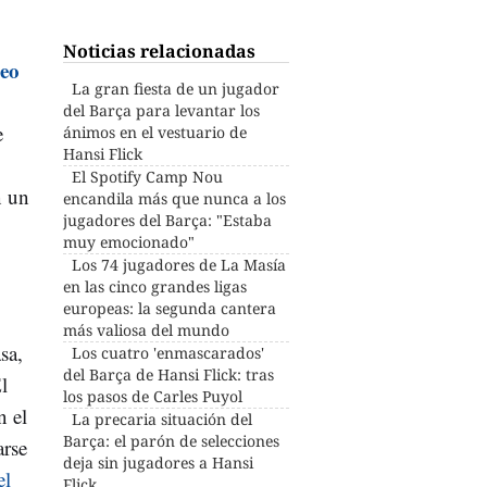
Noticias relacionadas
eo
La gran fiesta de un jugador
del Barça para levantar los
e
ánimos en el vestuario de
Hansi Flick
El Spotify Camp Nou
n un
encandila más que nunca a los
jugadores del Barça: "Estaba
muy emocionado"
Los 74 jugadores de La Masía
en las cinco grandes ligas
europeas: la segunda cantera
más valiosa del mundo
sa,
Los cuatro 'enmascarados'
del Barça de Hansi Flick: tras
El
los pasos de Carles Puyol
n el
La precaria situación del
Barça: el parón de selecciones
arse
deja sin jugadores a Hansi
el
Flick