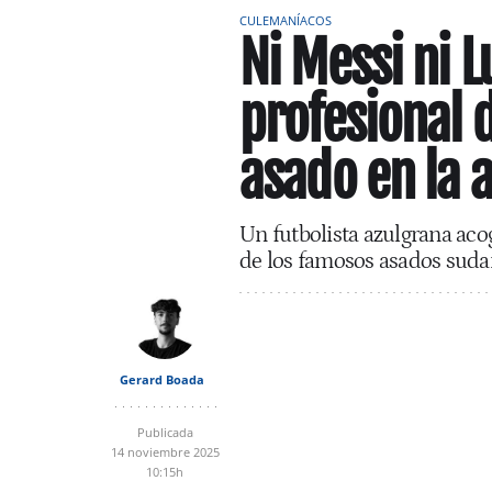
CULEMANÍACOS
Ni Messi ni Lu
profesional d
asado en la 
Un futbolista azulgrana acog
de los famosos asados sud
Gerard Boada
Publicada
14 noviembre 2025
10:15h