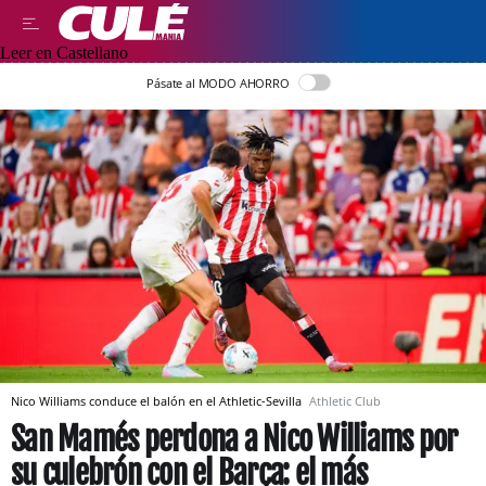
Leer en Castellano
Pásate al MODO AHORRO
Nico Williams conduce el balón en el Athletic-Sevilla
Athletic Club
San Mamés perdona a Nico Williams por
su culebrón con el Barça: el más