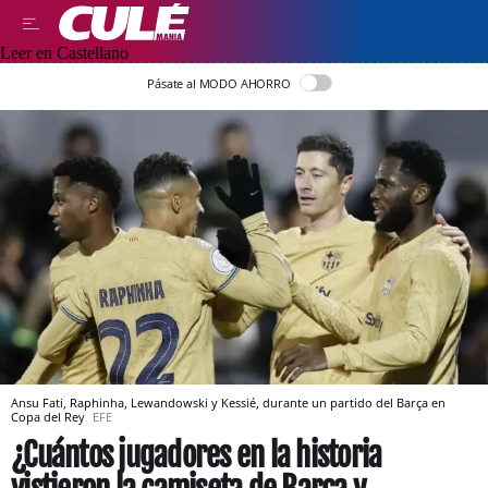
Leer en Castellano
Pásate al MODO AHORRO
Ansu Fati, Raphinha, Lewandowski y Kessié, durante un partido del Barça en
Copa del Rey
EFE
¿Cuántos jugadores en la historia