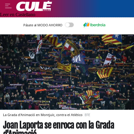
Leer en Castellano
Pásate al MODO AHORRO
La Grada d'Animació en Montjuïc, contra el Atlético
EFE
Joan Laporta se enroca con la Grada