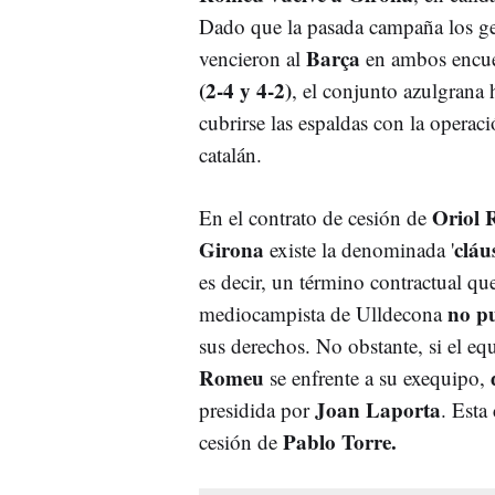
Dado que la pasada campaña los g
Barça
vencieron al
en ambos encue
(2-4 y 4-2)
, el conjunto azulgrana 
cubrirse las espaldas con la operaci
catalán.
Oriol 
En el contrato de cesión de
Girona
cláu
existe la denominada '
es decir, un término contractual que
no pu
mediocampista de Ulldecona
sus derechos. No obstante, si el eq
Romeu
se enfrente a su exequipo,
Joan Laporta
presidida por
. Esta
Pablo Torre.
cesión de