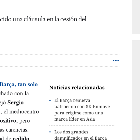
cido una cláusula en la cesión del
arça, tan solo
Noticias relacionadas
hado con la
El Barça renueva
Sergio
dejó
patrocinio con SK Enmove
n, el mediocentro
para erigirse como una
ositivo
marca líder en Asia
, pero
s carencias.
Los dos grandes
cedido
dad de
.
damnificados en el Barça