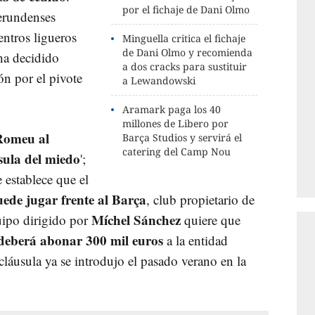
por el fichaje de Dani Olmo
erundenses
ntros ligueros
Minguella critica el fichaje
de Dani Olmo y recomienda
ha decidido
a dos cracks para sustituir
ón por el pivote
a Lewandowski
Aramark paga los 40
millones de Libero por
Romeu al
Barça Studios y servirá el
catering del Camp Nou
sula del miedo
';
 establece que el
ede jugar frente al Barça
, club propietario de
Míchel Sánchez
uipo dirigido por
quiere que
deberá abonar 300 mil euros
a la entidad
 cláusula ya se introdujo el pasado verano en la