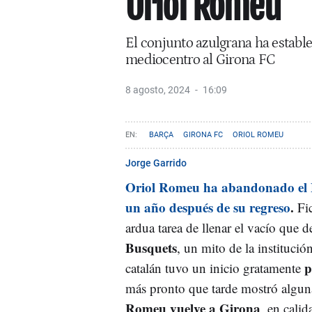
Oriol Romeu
El conjunto azulgrana ha estable
mediocentro al Girona FC
8 agosto, 2024
16:09
BARÇA
GIRONA FC
ORIOL ROMEU
Jorge Garrido
Oriol Romeu ha abandonado el B
un año después de su regreso
.
Fic
ardua tarea de llenar el vacío que 
Busquets
, un mito de la institució
p
catalán tuvo un inicio gratamente
más pronto que tarde mostró alguna
Romeu vuelve a Girona
, en cali