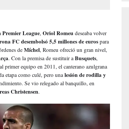
Premier League
Oriol Romeu
la
,
deseaba volver
rona FC desembolsó 5,5 millones de euros
para
Míchel
 órdenes de
, Romeu ofreció un gran nivel,
rça
Busquets
. Con la premisa de sustituir a
,
al primer equipo en 2011, el canterano azulgrana
lesión de rodilla y
da etapa como culé, pero una
endimiento. Se vio relegado al banquillo, en
eas Christensen
.