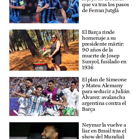
que va tras los pasos
de Ferran Jutglà
El Barça rinde
homenaje a su
presidente mártir:
90 años de la
muerte de Josep
Sunyol, fusilado en
1936
El plan de Simeone
y Mateu Alemany
para seducir a Julián
Álvarez: avalancha
argentina contra el
Barça
Neymar la vuelve a
liar en Brasil tras el
show del Mundial: