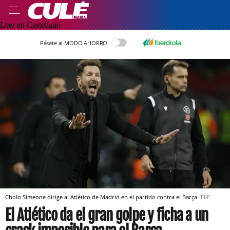
Leer en Castellano
Pásate al MODO AHORRO
Cholo Simeone dirige al Atlético de Madrid en el partido contra el Barça
EFE
El Atlético da el gran golpe y ficha a un