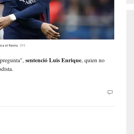
tra el Reims
EFE
sentenció Luis Enrique
u pregunta",
, quien no
odista.