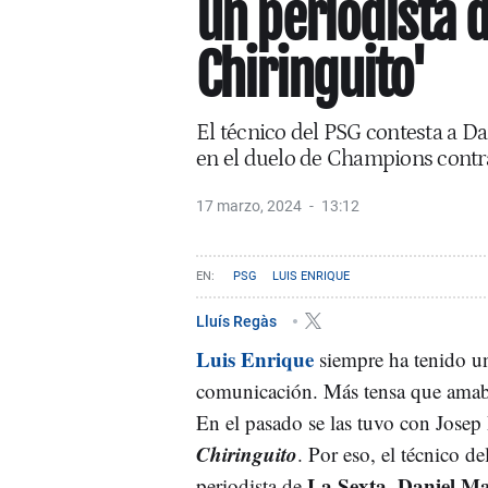
un periodista d
Chiringuito'
El técnico del PSG contesta a D
en el duelo de Champions contra
17 marzo, 2024
13:12
PSG
LUIS ENRIQUE
Lluís Regàs
Luis Enrique
siempre ha tenido un
comunicación. Más tensa que amab
En el pasado se las tuvo con Jose
Chiringuito
. Por eso, el técnico de
La Sexta
Daniel Ma
periodista de
,