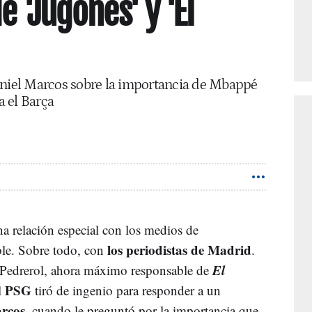
e 'Jugones' y 'El
aniel Marcos sobre la importancia de Mbappé
 el Barça
a relación especial con los medios de
los periodistas de Madrid
le. Sobre todo, con
.
El
p Pedrerol, ahora máximo responsable de
PSG
l
tiró de ingenio para responder a un
rcos
, cuando le preguntó por la importancia que