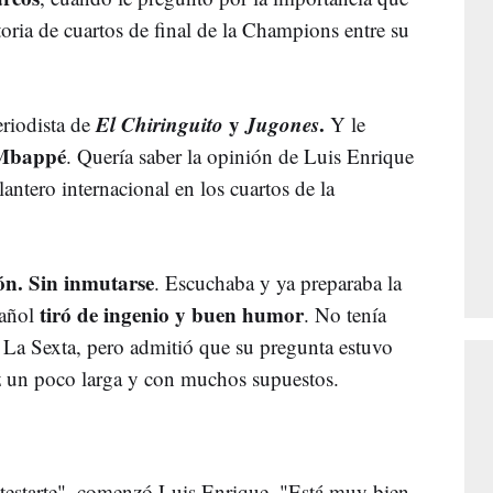
toria de cuartos de final de la Champions entre su
El Chiringuito
y
Jugones
.
riodista de
Y le
Mbappé
. Quería saber la opinión de Luis Enrique
lantero internacional en los cuartos de la
ón. Sin inmutarse
. Escuchaba y ya preparaba la
tiró de ingenio y buen humor
pañol
. No tenía
e La Sexta, pero admitió que su pregunta estuvo
ez un poco larga y con muchos supuestos.
estarte", comenzó Luis Enrique. "Está muy bien