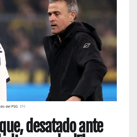
tido del PSG
EFE
ique, desatado ante