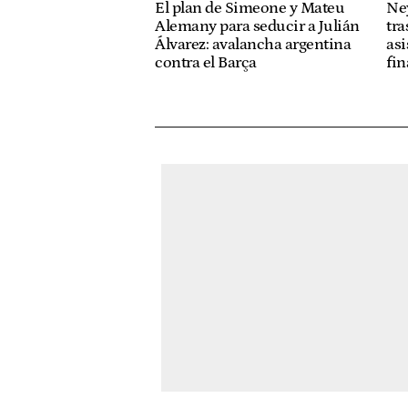
El plan de Simeone y Mateu
Ney
Alemany para seducir a Julián
tra
Álvarez: avalancha argentina
asi
contra el Barça
fin