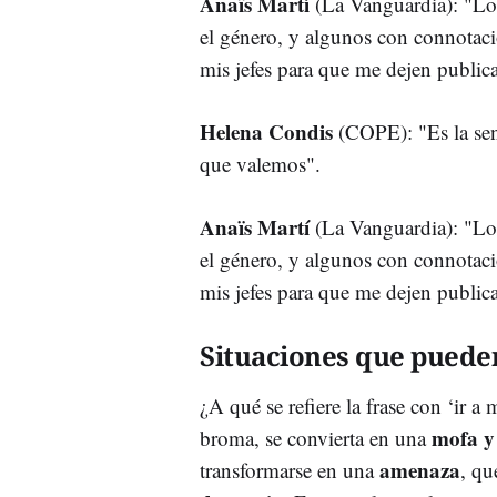
Anaïs Martí
(La Vanguardia): "Los
el género, y algunos con connotac
mis jefes para que me dejen publica
Helena Condis
(COPE): "Es la sen
que valemos".
Anaïs Martí
(La Vanguardia): "Los
el género, y algunos con connotac
mis jefes para que me dejen publica
Situaciones que pueden
¿A qué se refiere la frase con ‘ir 
mofa y
broma, se convierta en una
amenaza
transformarse en una
, qu