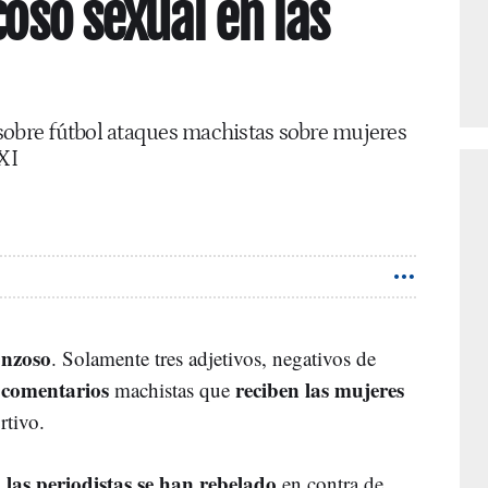
coso sexual en las
sobre fútbol ataques machistas sobre mujeres
XI
onzoso
. Solamente tres adjetivos, negativos de
comentarios
reciben las mujeres
s
machistas que
tivo.
las periodistas se han rebelado
,
en contra de