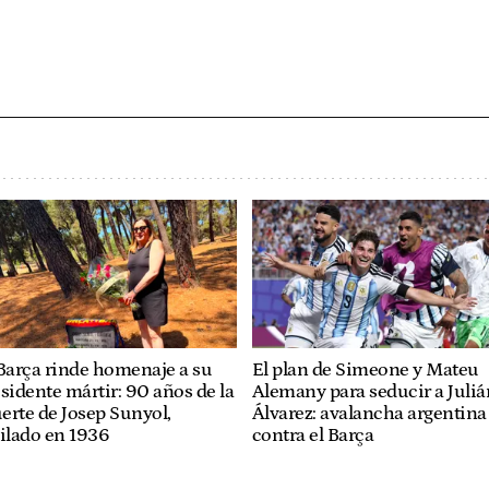
Barça rinde homenaje a su
El plan de Simeone y Mateu
sidente mártir: 90 años de la
Alemany para seducir a Juliá
rte de Josep Sunyol,
Álvarez: avalancha argentina
ilado en 1936
contra el Barça