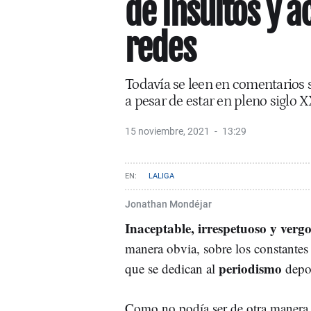
de insultos y a
redes
Todavía se leen en comentarios 
a pesar de estar en pleno siglo X
15 noviembre, 2021
13:29
LALIGA
Jonathan Mondéjar
Inaceptable, irrespetuoso y verg
manera obvia, sobre los constante
periodismo
que se dedican al
depor
Como no podía ser de otra manera