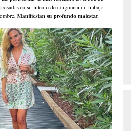
cosarlas en su intento de ningunear un trabajo
Manifiestan su profundo malestar
 hombre.
.