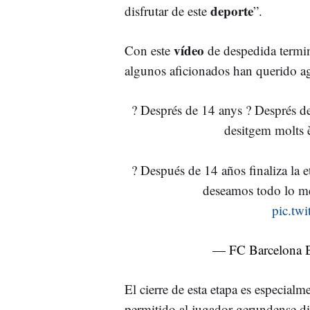
deporte
disfrutar de este
”.
vídeo
Con este
de despedida termin
algunos aficionados han querido ag
? Després de 14 anys ? Després d
desitgem molts èx
? Después de 14 años finaliza la 
deseamos todo lo mej
pic.tw
— FC Barcelona 
El cierre de esta etapa es especial
permitido al jugador gerundense d