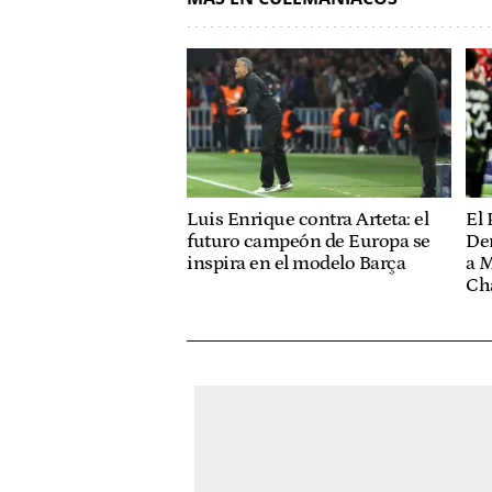
El 
Luis Enrique contra Arteta: el
De
futuro campeón de Europa se
a M
inspira en el modelo Barça
Ch