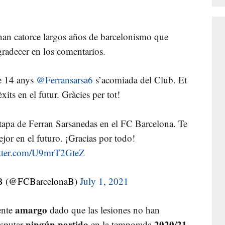
an catorce largos años de barcelonismo que
radecer en los comentarios.
e 14 anys
@Ferransarsa6
s’acomiada del Club. Et
its en el futur. Gràcies per tot!
etapa de Ferran Sarsanedas en el FC Barcelona. Te
or en el futuro. ¡Gracias por todo!
itter.com/U9mrT2GteZ
B (@FCBarcelonaB)
July 1, 2021
amargo
mente
dado que las lesiones no han
ningún partido
2020/21
isputar
en la temporada