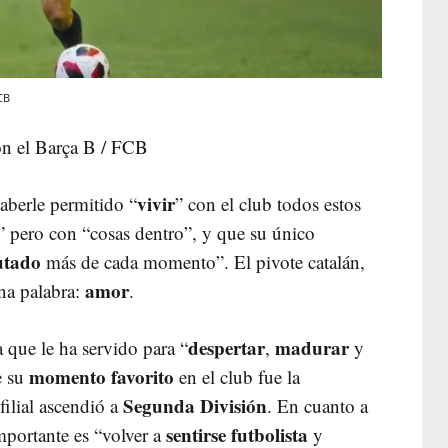
CB
on el Barça B / FCB
vivir
aberle permitido “
” con el club todos estos
z” pero con “cosas dentro”, y que su único
utado
más de cada momento”. El pivote catalán,
amor
na palabra:
.
despertar
madurar
a que le ha servido para “
,
y
momento favorito
e su
en el club fue la
Segunda División
filial ascendió a
. En cuanto a
sentirse futbolista
mportante es “volver a
y