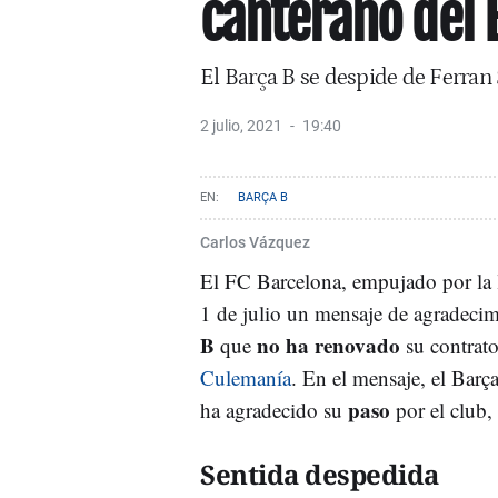
canterano del 
El Barça B se despide de Ferran
2 julio, 2021
19:40
BARÇA B
Carlos Vázquez
El FC Barcelona, empujado por la l
1 de julio un mensaje de agradeci
B
no ha renovado
que
su contrat
Culemanía
. En el mensaje, el Barç
paso
ha agradecido su
por el club,
Sentida despedida