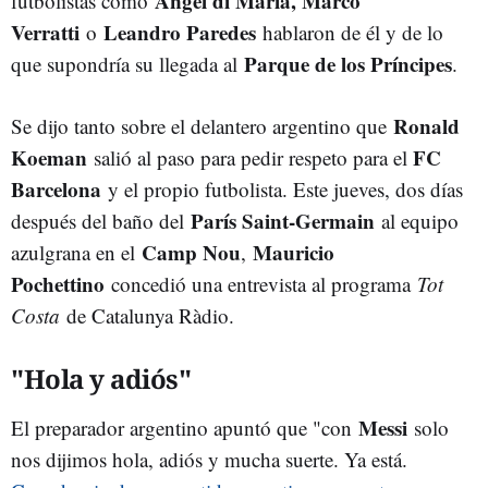
Ángel di María, Marco
futbolistas como
Verratti
Leandro Paredes
o
hablaron de él y de lo
Parque de los Príncipes
que supondría su llegada al
.
Ronald
Se dijo tanto sobre el delantero argentino que
Koeman
FC
salió al paso para pedir respeto para el
Barcelona
y el propio futbolista. Este jueves, dos días
París Saint-Germain
después del baño del
al equipo
Camp Nou
Mauricio
azulgrana en el
,
Pochettino
concedió una entrevista al programa
Tot
Costa
de Catalunya Ràdio.
"Hola y adiós"
Messi
El preparador argentino apuntó que "con
solo
nos dijimos hola, adiós y mucha suerte. Ya está.