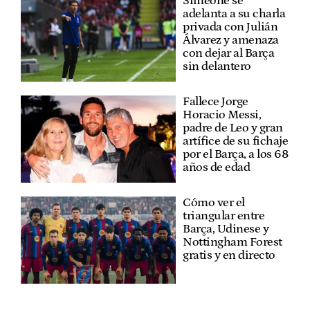
Simeone se
adelanta a su charla
privada con Julián
Álvarez y amenaza
con dejar al Barça
sin delantero
Fallece Jorge
Horacio Messi,
padre de Leo y gran
artífice de su fichaje
por el Barça, a los 68
años de edad
Cómo ver el
triangular entre
Barça, Udinese y
Nottingham Forest
gratis y en directo