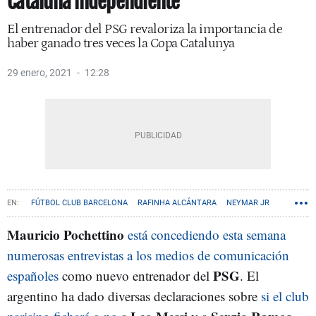
Cataluña independiente
El entrenador del PSG revaloriza la importancia de
haber ganado tres veces la Copa Catalunya
29 enero, 2021
12:28
FÚTBOL CLUB BARCELONA
RAFINHA ALCÁNTARA
NEYMAR JR
PSG
Mauricio Pochettino
está concediendo esta semana
numerosas entrevistas a los medios de comunicación
PSG
españoles
como nuevo entrenador del
. El
argentino ha dado diversas declaraciones sobre
si el club