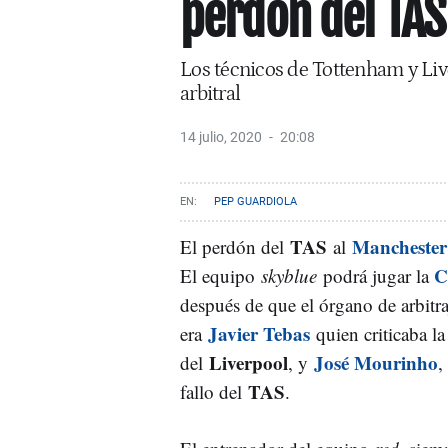
perdón del TAS 
Los técnicos de Tottenham y Liv
arbitral
14 julio, 2020
20:08
PEP GUARDIOLA
TAS
Manchester
El perdón del
al
C
El equipo
skyblue
podrá jugar la
después de que el órgano de arbitra
Javier Tebas
era
quien criticaba l
Liverpool
José Mourinho
del
, y
,
TAS
fallo del
.