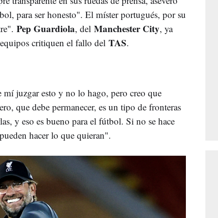
pre transparente en sus ruedas de prensa, aseveró
bol, para ser honesto". El míster portugués, por su
Pep Guardiola
Manchester City
tre".
, del
, ya
TAS
equipos critiquen el fallo del
.
 mí juzgar esto y no lo hago, pero creo que
iero, que debe permanecer, es un tipo de fronteras
las, y eso es bueno para el fútbol. Si no se hace
s pueden hacer lo que quieran".