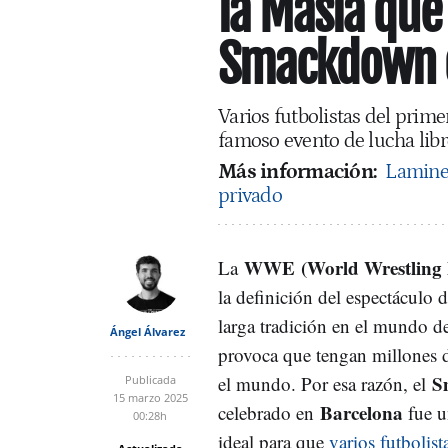
la Masía que
Smackdown d
Varios futbolistas del prim
famoso evento de lucha libr
Más información:
Lamine 
privado
WWE (World Wrestling 
La
la definición del espectáculo d
larga tradición en el mundo d
Ángel Álvarez
provoca que tengan millones d
S
el mundo. Por esa razón, el
Publicada
15 marzo 2025
Barcelona
celebrado en
fue u
00:28h
ideal para que
varios futbolist