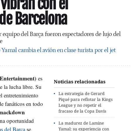
 vibran con el
e Barcelona
er equipo del Barça fueron espectadores de lujo del
e
Yamal cambia el avión en clase turista por el jet
Entertainment)
es
Noticias relacionadas
e la lucha libre. Su
La estrategia de Gerard
el entretenimiento
Piqué para reflotar la Kings
e fanáticos en todo
League y no repetir el
mackdown
fracaso de la Copa Davis
na oportunidad
La madurez de Lamine
as del Barça
se
Yamal: su experiencia con