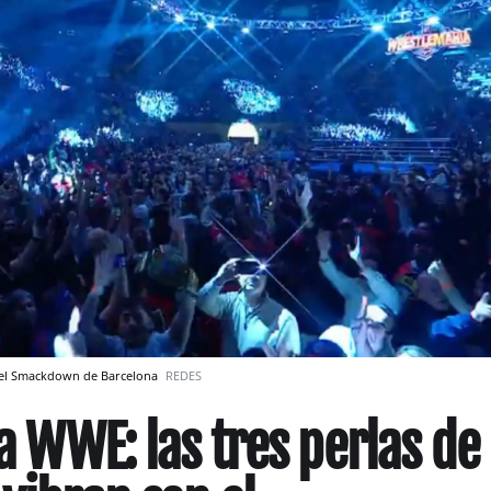
r el Smackdown de Barcelona
REDES
la WWE: las tres perlas de