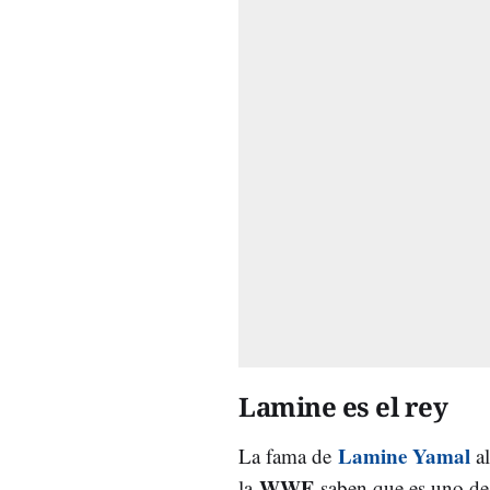
Lamine es el rey
Lamine Yamal
La fama de
al
WWE
la
saben que es uno de 