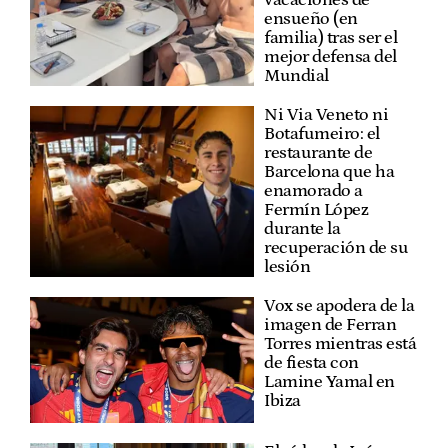
vacaciones de
ensueño (en
familia) tras ser el
mejor defensa del
Mundial
Ni Via Veneto ni
Botafumeiro: el
restaurante de
Barcelona que ha
enamorado a
Fermín López
durante la
recuperación de su
lesión
Vox se apodera de la
imagen de Ferran
Torres mientras está
de fiesta con
Lamine Yamal en
Ibiza