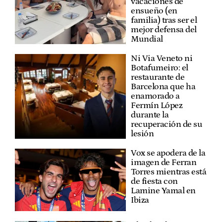
vacaciones de
ensueño (en
familia) tras ser el
mejor defensa del
Mundial
Ni Via Veneto ni
Botafumeiro: el
restaurante de
Barcelona que ha
enamorado a
Fermín López
durante la
recuperación de su
lesión
Vox se apodera de la
imagen de Ferran
Torres mientras está
de fiesta con
Lamine Yamal en
Ibiza