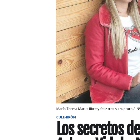
María Teresa Matus libre y feliz tras su ruptura /
CULE-BRÓN
Los secretos de