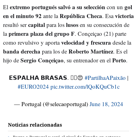
extremo portugués
salvó a su selección
gol
El
con un
en el minuto 92
República Checa
victoria
ante la
. Esa
capital
lusos
resultó ser
para los
en su consecución de
primera plaza del grupo F
la
. Conçeiçao (21) parte
velocidad y frescura
como revulsivo y aporta
desde la
banda derecha
Roberto Martínez
para los de
. Es el
Sergio Conçeiçao
Porto
hijo de
, su entrenador en el
.
𝗘𝗦𝗣𝗔𝗟𝗛𝗔 𝗕𝗥𝗔𝗦𝗔𝗦. ❤️‍🔥😍
#PartilhaAPaixão
|
#EURO2024
pic.twitter.com/lQoKQuCb1c
— Portugal (@selecaoportugal)
June 18, 2024
Noticias relacionadas