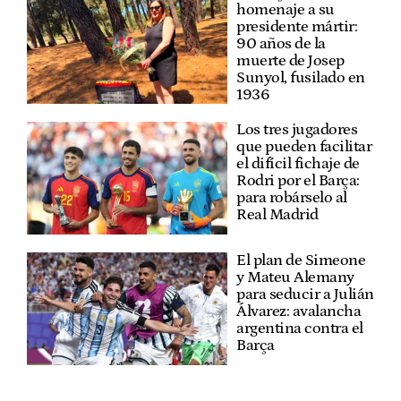
homenaje a su
presidente mártir:
90 años de la
muerte de Josep
Sunyol, fusilado en
1936
Los tres jugadores
que pueden facilitar
el difícil fichaje de
Rodri por el Barça:
para robárselo al
Real Madrid
El plan de Simeone
y Mateu Alemany
para seducir a Julián
Álvarez: avalancha
argentina contra el
Barça