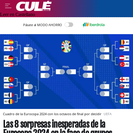
Leer en Castellano
Pásate al MODO AHORRO
Cuadro de la Eurocopa 2024 con los octavos de final por decidir
UEFA
Las 8 sorpresas inesperadas de la