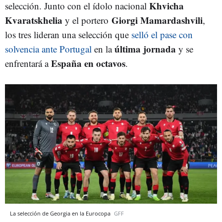
K
hvicha
selección. Junto con el ídolo nacional
Kvaratskhelia
Giorgi Mamardashvili
y el portero
,
los tres lideran una selección que
selló el pase con
última
jornada
solvencia ante Portugal
en la
y se
España en octavos
enfrentará a
.
La selección de Georgia en la Eurocopa
GFF