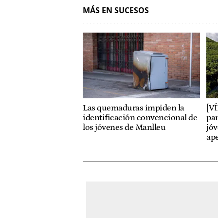
MÁS EN SUCESOS
Las quemaduras impiden la
[V
identificación convencional de
pan
los jóvenes de Manlleu
jóv
ap