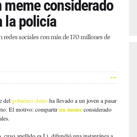
un meme considerado
 la policía
en redes sociales con más de 170 millones de
te del
gobierno chino
ha llevado a un joven a pasar
un meme
rio. El motivo: compartir
considerado
ales.
 cuyo apellido es Li, difundió una instantánea a