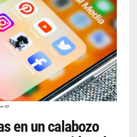
me /EP
as en un calabozo