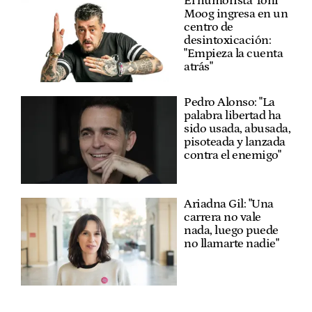
El humorista Toni
Moog ingresa en un
centro de
desintoxicación:
"Empieza la cuenta
atrás"
Pedro Alonso: "La
palabra libertad ha
sido usada, abusada,
pisoteada y lanzada
contra el enemigo"
Ariadna Gil: "Una
carrera no vale
nada, luego puede
no llamarte nadie"