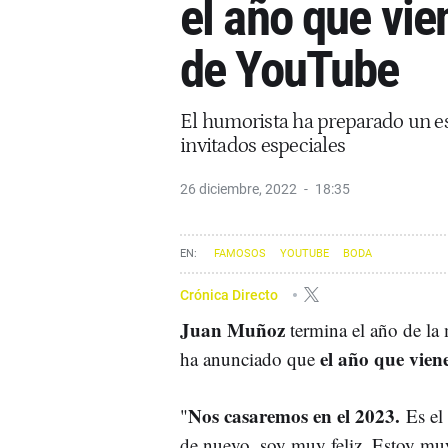
el año que vie
de YouTube
El humorista ha preparado un es
invitados especiales
26 diciembre, 2022
18:35
FAMOSOS
YOUTUBE
BODA
Crónica Directo
Juan Muñoz
termina el año de la 
el año que viene
ha anunciado que
Nos casaremos en el 2023.
"
Es el
de nuevo, soy muy feliz. Estoy mu