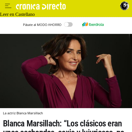
Leer en Castellano
Pásate al MODO AHORRO
La actriz Blanca Marsillach
Blanca Marsillach: “Los clásicos eran