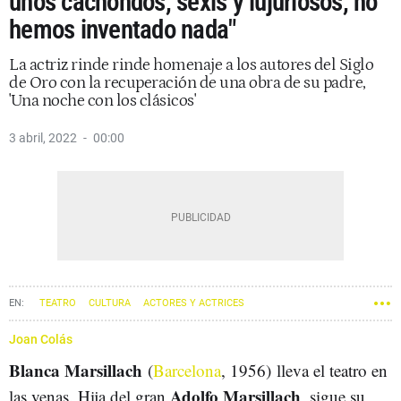
unos cachondos, sexis y lujuriosos, no
hemos inventado nada"
La actriz rinde rinde homenaje a los autores del Siglo
de Oro con la recuperación de una obra de su padre,
'Una noche con los clásicos'
3 abril, 2022
00:00
TEATRO
CULTURA
ACTORES Y ACTRICES
Joan Colás
Blanca Marsillach
(
Barcelona
, 1956) lleva el teatro en
Adolfo Marsillach
las venas. Hija del gran
, sigue su