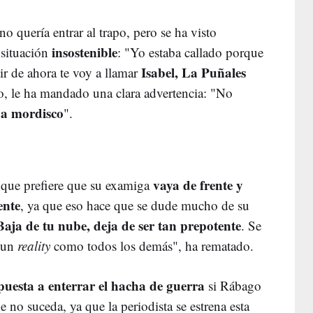
 quería entrar al trapo, pero se ha visto
insostenible
 situación
: "Yo estaba callado porque
Isabel, La Puñales
ir de ahora te voy a llamar
o, le ha mandado una clara advertencia: "No
 a mordisco
".
vaya de frente y
s que prefiere que su examiga
ente
, ya que eso hace que se dude mucho de su
Baja de tu nube, deja de ser tan prepotente
. Se
 un
reality
como todos los demás", ha rematado.
puesta a enterrar el hacha de guerra
si Rábago
no suceda, ya que la periodista se estrena esta