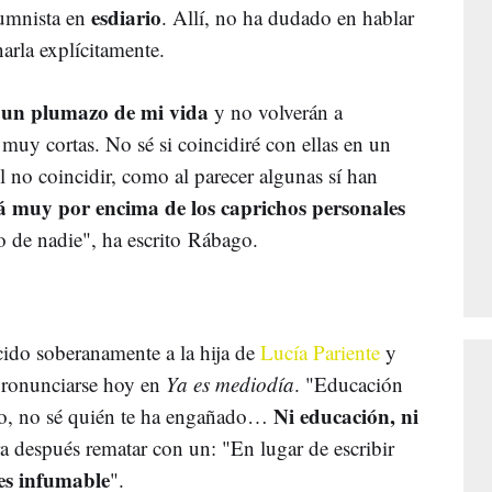
esdiario
lumnista en
. Allí, no ha dudado en hablar
arla explícitamente.
e un plumazo de mi vida
y no volverán a
as muy cortas. No sé si coincidiré con ellas en un
l no coincidir, como al parecer algunas sí han
á muy por encima de los caprichos personales
o de nadie", ha escrito Rábago.
cido soberanamente a la hija de
Lucía Pariente
y
 pronunciarse hoy en
Ya es mediodía
. "Educación
Ni educación, ni
ido, no sé quién te ha engañado…
a después rematar con un: "En lugar de escribir
 es infumable
".