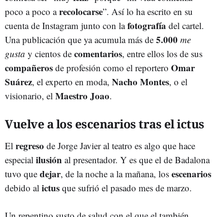
recolocarse
poco a poco a
”. Así lo ha escrito en su
fotografía
cuenta de Instagram junto con la
del cartel.
5.000
Una publicación que ya acumula más de
me
comentarios
gusta
y cientos de
, entre ellos los de sus
compañeros
Omar
de profesión como el reportero
Suárez
Nacho Montes
, el experto en moda,
, o el
Maestro Joao
visionario, el
.
Vuelve a los escenarios tras el ictus
regreso
El
de Jorge Javier al teatro es algo que hace
ilusión
especial
al presentador. Y es que el de Badalona
dejar
escenarios
tuvo que
, de la noche a la mañana, los
ictus
debido al
que sufrió el pasado mes de marzo.
Un repentino susto de salud con el que el también