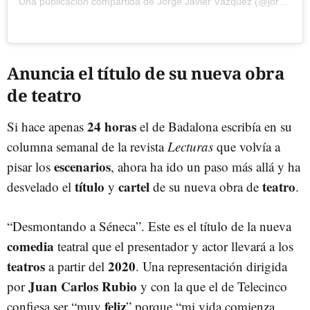
Una publicación compartida de
Jorge Javier Vázquez
(@jorgejaviervazquez) el
Anuncia el título de su nueva obra
de teatro
24 horas
Si hace apenas
el de Badalona escribía en su
columna semanal de la revista
Lecturas
que volvía a
escenarios
pisar los
, ahora ha ido un paso más allá y ha
título
cartel
teatro
desvelado el
y
de su nueva obra de
.
“Desmontando a Séneca”. Este es el título de la nueva
comedia
teatral que el presentador y actor llevará a los
teatros
2020
a partir del
. Una representación dirigida
Juan Carlos Rubio
por
y con la que el de Telecinco
feliz
confiesa ser “muy
” porque “mi vida comienza