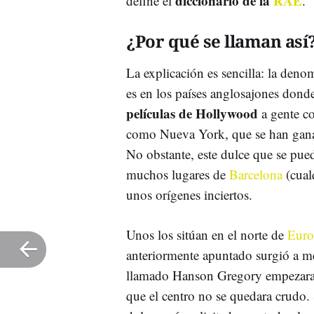
diccionario de la
RAE
define el
.
¿Por qué se llaman así
La explicación es sencilla: la den
es en los países anglosajones donde
películas de Hollywood
a gente co
como Nueva York, que se han ganad
No obstante, este dulce que se pu
muchos lugares de
Barcelona
(cualq
unos orígenes inciertos.
Unos los sitúan en el norte de
Euro
anteriormente apuntado surgió a m
llamado Hanson Gregory empezar
que el centro no se quedara crudo. 