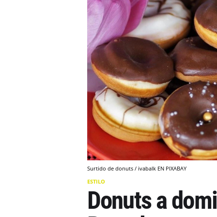
Surtido de donuts / ivabalk EN PIXABAY
ESTILO
Donuts a domic