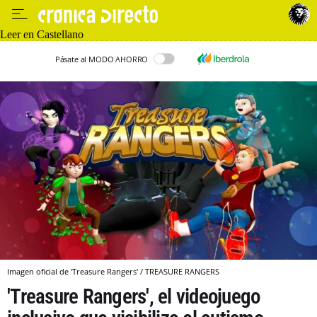
Leer en Castellano
Pásate al MODO AHORRO
Imagen oficial de 'Treasure Rangers' / TREASURE RANGERS
'Treasure Rangers', el videojuego