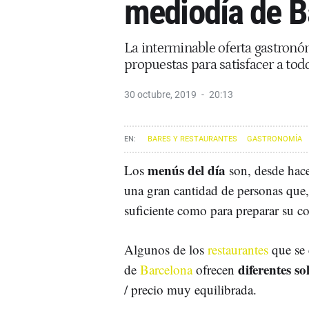
mediodía de B
La interminable oferta gastron
propuestas para satisfacer a tod
30 octubre, 2019
20:13
BARES Y RESTAURANTES
GASTRONOMÍA
GREMIO DE RESTAURACIÓN DE BARCELONA
menús del día
Los
son, desde hace
una gran cantidad de personas que
suficiente como para preparar su c
Algunos de los
restaurantes
que se 
diferentes so
de
Barcelona
ofrecen
/ precio muy equilibrada.