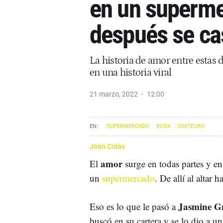
en un superme
después se ca
La historia de amor entre estas 
en una historia viral
21 marzo, 2022
12:00
SUPERMERCADO
BODA
SINTECHO
Joan Colás
amor
El
surge en todas partes y e
un
supermercado
. De allí al altar 
Jasmine G
Eso es lo que le pasó a
buscó en su cartera y se lo dio a u