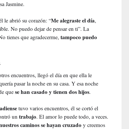
esa Jasmine.
Me alegraste el día
l le abrió su corazón: “
,
íble. No puedo dejar de pensar en ti”. La
tampoco puedo
“No tienes que agradecerme,
a
tros encuentros, llegó el día en que ella le
 quería pasar la noche en su casa. Y esa noche
se han casado y tienen dos hijos
 de que
.
adiense
tuvo varios encuentros, él se cortó el
trabajo
contró un
. El amor lo puede todo, a veces.
nuestros caminos se hayan cruzado
y creemos