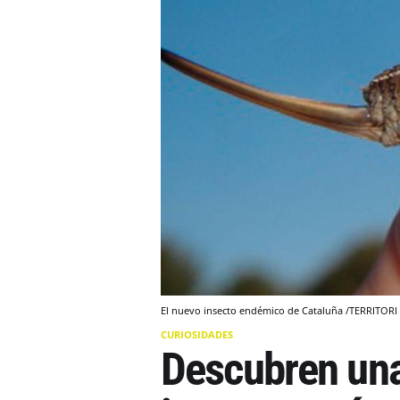
El nuevo insecto endémico de Cataluña /TERRITORI
CURIOSIDADES
Descubren una