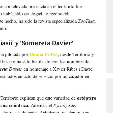
tes
con elevada presencia en el territorio fue
o había sido catalogada y reconocida
De hecho, ha sido la revista especializada
ZooTaxa,
nto.
iasii' y 'Somereta Davier'
Damià Calvet
ría pilotada por
, desde Territorio y
l insecto ha sido bautizado con los nombres de
reta Davier
en homenaje a Xavier Ribes i David
sesinados en acto de servicio por un cazador en
ortóptero
Territorio explican que este variedad de
rma cilíndrica.
Además, el
Pycnogaster
 alas y seis de patas. Asimismo, revelan que en