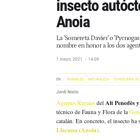
insecto autóct
Anoia
La 'Somereta Davier' o 'Pycnogast
nombre en honor a los dos agent
1 mayo, 2021
14:09
ANIMALES
NATURALEZA
CONSEJERÍA DE
Jordi Nieto
Alt Penedès 
Agentes Rurales
del
técnico de Fauna y Flora de la
Gene
catalán. En concreto, el insecto ha
Llacuna (Anoia).