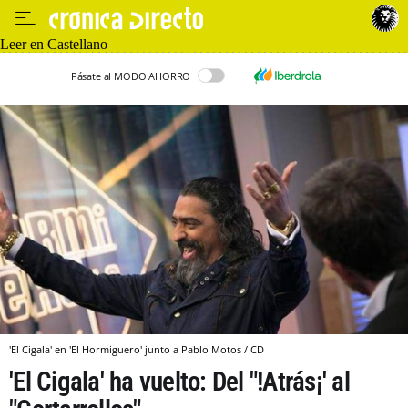
Leer en Castellano
Pásate al MODO AHORRO
'El Cigala' en 'El Hormiguero' junto a Pablo Motos / CD
'El Cigala' ha vuelto: Del "!Atrás¡' al