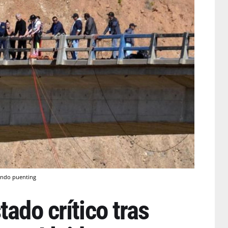
ando puenting
tado crítico tras