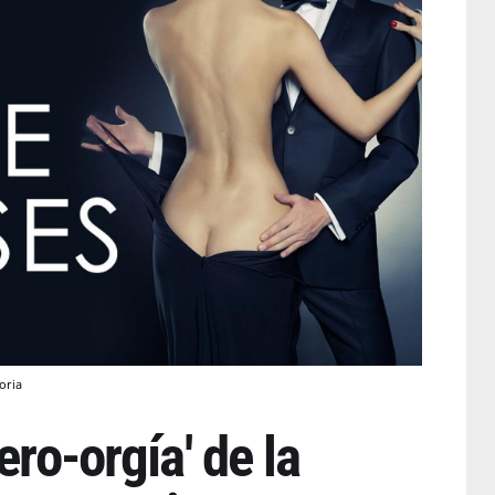
toria
ero-orgía' de la