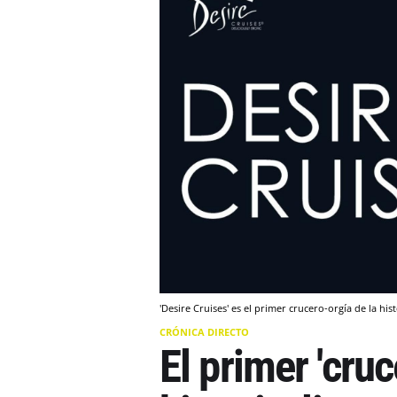
'Desire Cruises' es el primer crucero-orgía de la his
CRÓNICA DIRECTO
El primer 'cruc