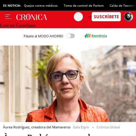
ES NOTICIA:
Quejas contra médicos
Toma de control de Parlem
Caída de Tecnotr
Leer en Castellano
Pásate al MODO AHORRO
Àurea Rodríguez, creadora del Mamaverso
Gala Espín
Crónica Global