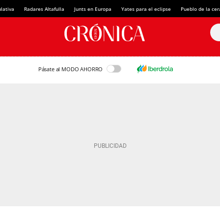
lativa
Radares Altafulla
Junts en Europa
Yates para el eclipse
Pueblo de la ce
Pásate al MODO AHORRO