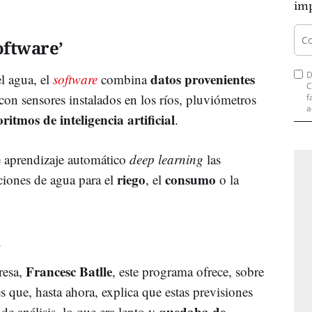
imp
oftware’
D
datos provenientes
l agua, el
software
combina
C
on sensores instalados en los ríos, pluviómetros
f
a
oritmos de inteligencia artificial
.
e aprendizaje automático
deep learning
las
riego
consumo
ciones de agua para el
, el
o la
Francesc Batlle
resa,
, este programa ofrece, sobre
s que, hasta ahora, explica que estas previsiones
quedaba de
de análisis, lo que era lento y