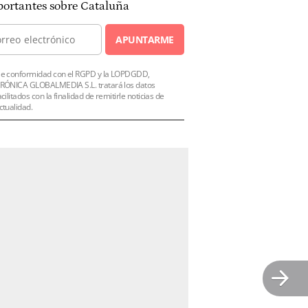
ortantes sobre Cataluña
APUNTARME
e conformidad con el RGPD y la LOPDGDD,
RÓNICA GLOBALMEDIA S.L. tratará los datos
acilitados con la finalidad de remitirle noticias de
ctualidad.