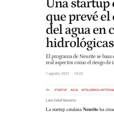
Una startup 
que prevé e
del agua en 
hidrológicas
El programa de Neurite se basa e
real aspectos como el riesgo de
1 agosto, 2021
19:22
STARTUP
AGUA
INTELIGENCIA ARTIFICIA
Laia Calaf Navarro
Neurite
La startup catalana
ha cre