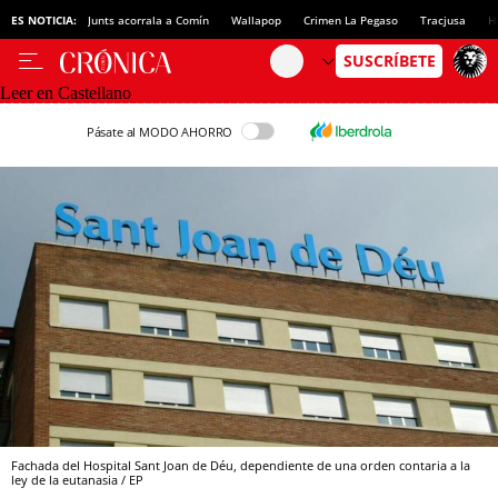
ES NOTICIA:
Junts acorrala a Comín
Wallapop
Crimen La Pegaso
Tracjusa
H
Leer en Castellano
Pásate al MODO AHORRO
Fachada del Hospital Sant Joan de Déu, dependiente de una orden contaria a la
ley de la eutanasia / EP