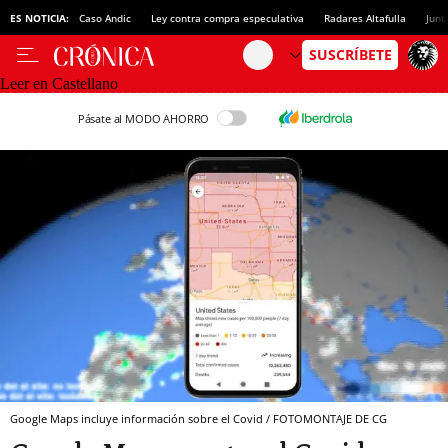
ES NOTICIA:
Caso Andic
Ley contra compra especulativa
Radares Altafulla
Junt
Leer en Castellano
Pásate al MODO AHORRO
Google Maps incluye información sobre el Covid / FOTOMONTAJE DE CG