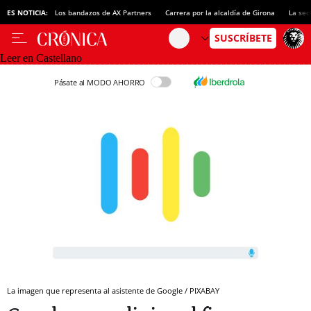
ES NOTICIA:
Los bandazos de AX Partners
Carrera por la alcaldía de Girona
La sec
Leer en Castellano
Pásate al MODO AHORRO
La imagen que representa al asistente de Google / PIXABAY