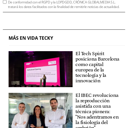
De conformidad con el RGPD y la LOPDGDD, CRÓNICA GLOBALMEDIA S.L.
tratará los datos facilitados con la finalidad de remitirle noticias de actualidad.
MÁS EN VIDA TECKY
El Tech Spirit
posiciona Barcelona
como capital
europea de la
tecnología y la
innovación
El IBEC revoluciona
la reproducción
asistida con una
técnica pionera:
"Nos adentramos en
la fisiología del
embrión"