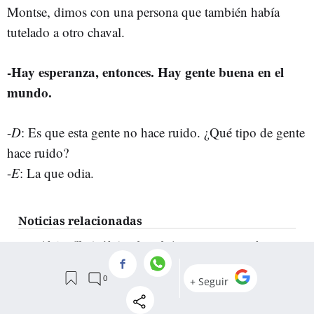
Montse, dimos con una persona que también había
tutelado a otro chaval.
-
Hay esperanza, entonces. Hay gente buena en el
mundo.
-
D
: Es que esta gente no hace ruido. ¿Qué tipo de gente
hace ruido?
-
E
: La que odia.
Noticias relacionadas
David Castillo ('Aída'), sobre el cine: “A veces manda
mucho más el poder, las inercias y las manos grandes que
otras cosas”
Parece Estados Unidos pero es Tarragona: esta ciudad
costera se transforma en Miami y acoge a los Beatles