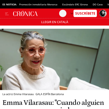
ES NOTICIA:
Promoción inmobiliaria Menorca
Escándalo ERC Girona
DO Cava
N
LLEGIR EN CATALÀ
Pásate al MODO AHORRO
La actriz Emma Vilarasau
GALA ESPÍN
Barcelona
Emma Vilarasau: "Cuando alguien