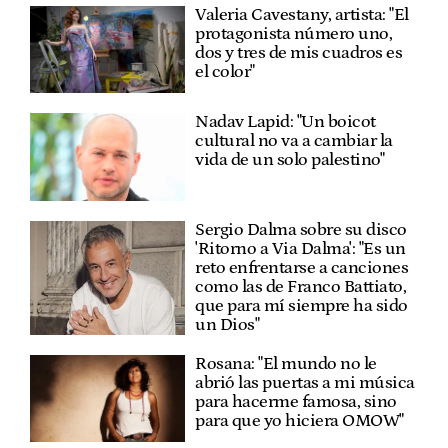
Valeria Cavestany, artista: "El
protagonista número uno,
dos y tres de mis cuadros es
el color"
Nadav Lapid: "Un boicot
cultural no va a cambiar la
vida de un solo palestino"
Sergio Dalma sobre su disco
'Ritorno a Via Dalma': "Es un
reto enfrentarse a canciones
como las de Franco Battiato,
que para mí siempre ha sido
un Dios"
Rosana: "El mundo no le
abrió las puertas a mi música
para hacerme famosa, sino
para que yo hiciera OMOW"