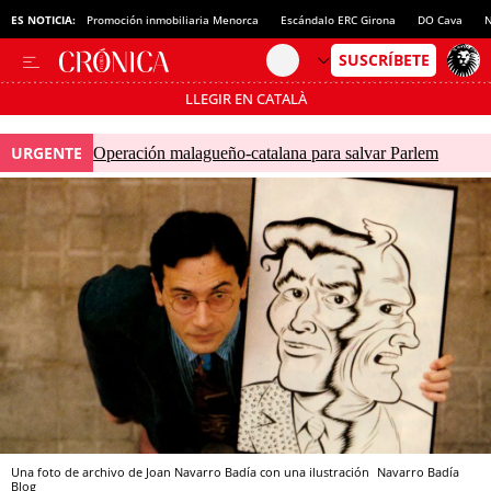
ES NOTICIA:
Promoción inmobiliaria Menorca
Escándalo ERC Girona
DO Cava
N
LLEGIR EN CATALÀ
Pásate al MODO AHORRO
URGENTE
Operación malagueño-catalana para salvar Parlem
Una foto de archivo de Joan Navarro Badía con una ilustración
Navarro Badía
Blog