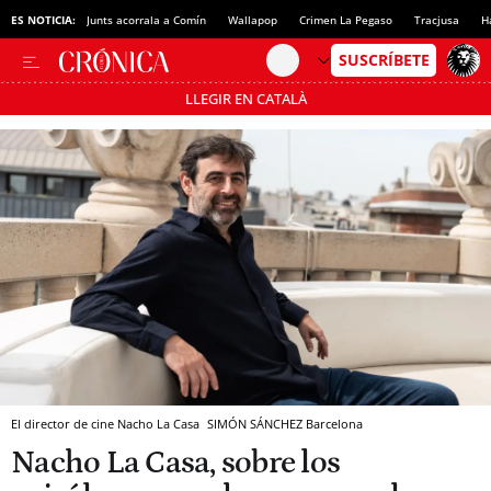
ES NOTICIA:
Junts acorrala a Comín
Wallapop
Crimen La Pegaso
Tracjusa
H
LLEGIR EN CATALÀ
Pásate al MODO AHORRO
El director de cine Nacho La Casa
SIMÓN SÁNCHEZ
Barcelona
Nacho La Casa, sobre los